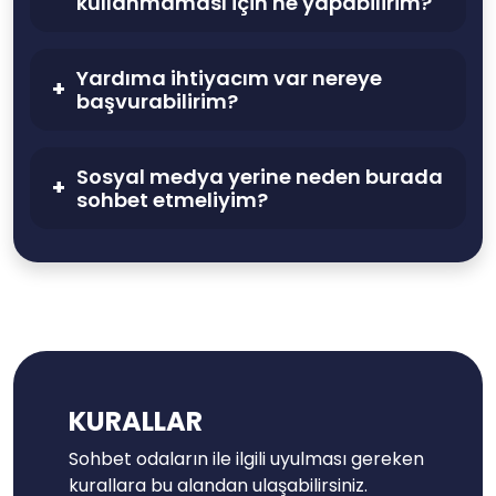
kullanmaması için ne yapabilirim?
Yardıma ihtiyacım var nereye
başvurabilirim?
Sosyal medya yerine neden burada
sohbet etmeliyim?
KURALLAR
Sohbet odaların ile ilgili uyulması gereken
kurallara bu alandan ulaşabilirsiniz.