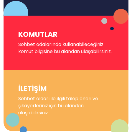
KOMUTLAR
Sohbet odalarında kullanabileceğiniz
komut bilgisine bu alandan ulaşabilirsiniz.
İLETİŞİM
Sohbet oldarı ile ilgili talep öneri ve
şikayerleriniz için bu alandan
ulaşabilirsiniz.