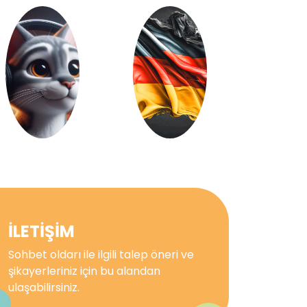
İLETİŞİM
Sohbet oldarı ile ilgili talep öneri ve
şikayerleriniz için bu alandan
ulaşabilirsiniz.