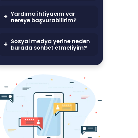
Yardıma ihtiyacım var
nereye başvurabilirim?
Sosyal medya yerine neden
burada sohbet etmeliyim?