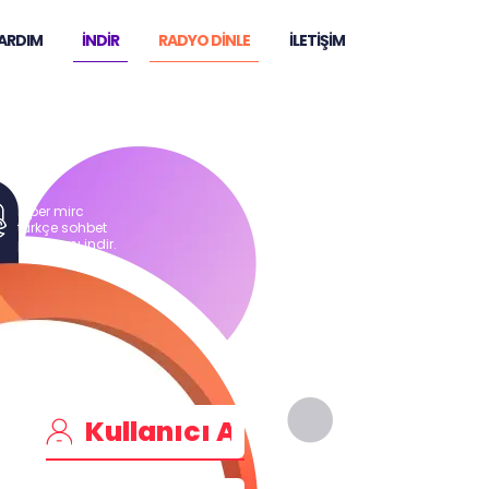
ARDIM
İNDİR
RADYO DİNLE
İLETİŞİM
hiper mirc
türkçe sohbet
programı indir.