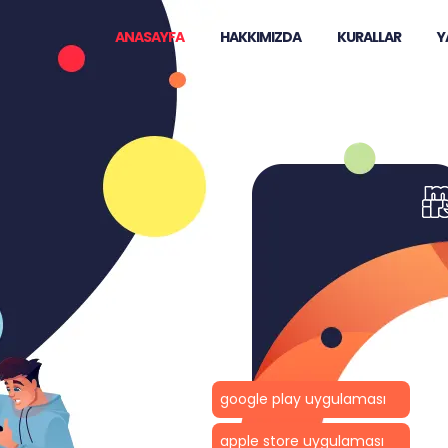
ANASAYFA
HAKKIMIZDA
KURALLAR
Y
google play uygulaması
apple store uygulaması