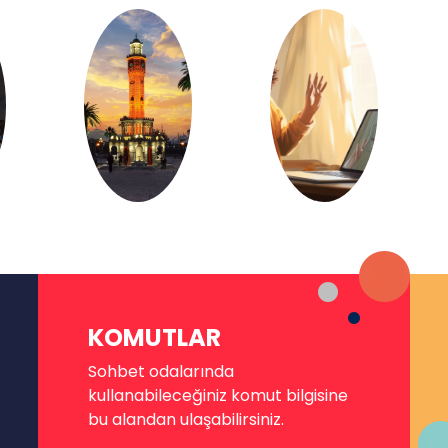
KOMUTLAR
Sohbet odalarında
kullanabileceğiniz komut bilgisine
bu alandan ulaşabilirsiniz.