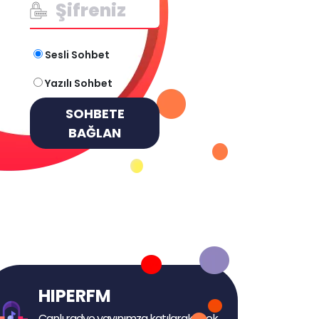
Sesli Sohbet
Yazılı Sohbet
SOHBETE
BAĞLAN
HIPERFM
Canlı radyo yayınımza katılarak istek