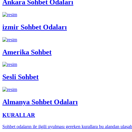
Ankara Sohbet Odaları
izmir Sohbet Odaları
Amerika Sohbet
Sesli Sohbet
Almanya Sohbet Odaları
KURALLAR
Sohbet odaların ile ilgili uyulması gereken kurallara bu alandan ulaşabi