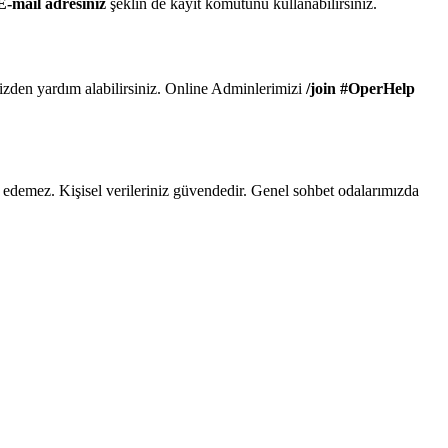
 E-mail adresiniz
şeklin de kayıt komutunu kullanabilirsiniz.
zden yardım alabilirsiniz. Online Adminlerimizi
/join #OperHelp
z edemez. Kişisel verileriniz güvendedir. Genel sohbet odalarımızda