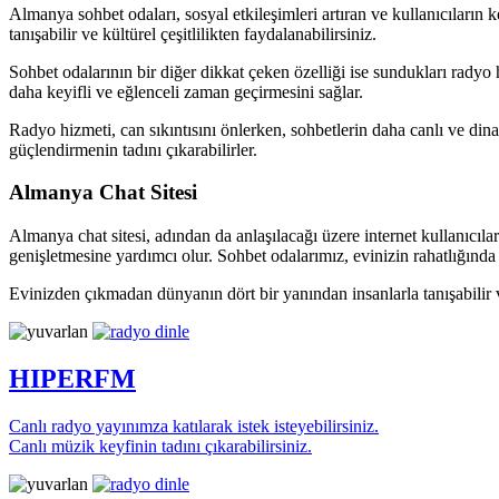
Almanya sohbet odaları, sosyal etkileşimleri artıran ve kullanıcıların 
tanışabilir ve kültürel çeşitlilikten faydalanabilirsiniz.
Sohbet odalarının bir diğer dikkat çeken özelliği ise sundukları radyo 
daha keyifli ve eğlenceli zaman geçirmesini sağlar.
Radyo hizmeti, can sıkıntısını önlerken, sohbetlerin daha canlı ve din
güçlendirmenin tadını çıkarabilirler.
Almanya Chat Sitesi
Almanya chat sitesi, adından da anlaşılacağı üzere internet kullanıcıl
genişletmesine yardımcı olur. Sohbet odalarımız, evinizin rahatlığında g
Evinizden çıkmadan dünyanın dört bir yanından insanlarla tanışabilir ve o
HIPERFM
Canlı radyo yayınımza katılarak istek isteyebilirsiniz.
Canlı müzik keyfinin tadını çıkarabilirsiniz.